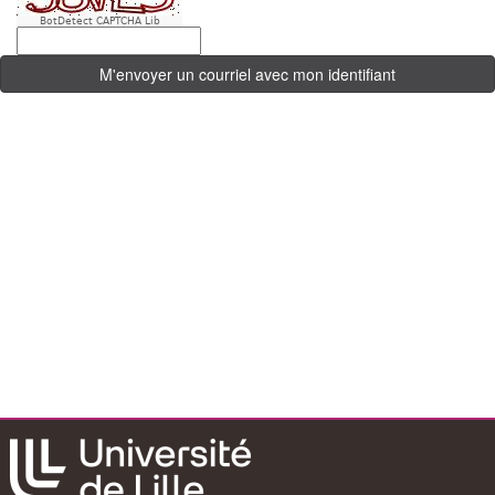
BotDetect CAPTCHA Lib